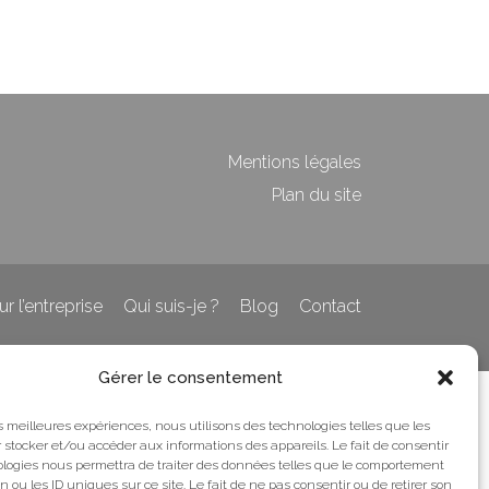
Mentions légales
Plan du site
ur l’entreprise
Qui suis-je ?
Blog
Contact
Gérer le consentement
les meilleures expériences, nous utilisons des technologies telles que les
 stocker et/ou accéder aux informations des appareils. Le fait de consentir
ologies nous permettra de traiter des données telles que le comportement
n ou les ID uniques sur ce site. Le fait de ne pas consentir ou de retirer son