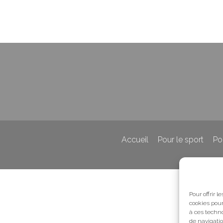
Accueil
Pour le sport
Po
Pour offrir 
cookies pour
à ces techn
de navigatio