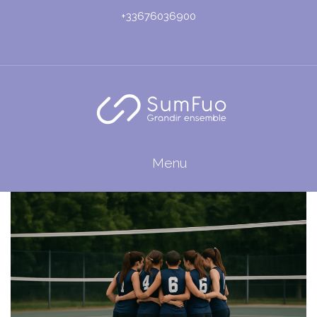
+33676036900
Menu