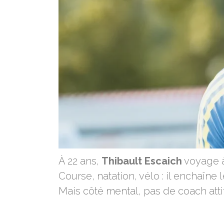
À 22 ans,
Thibault Escaich
voyage à 
Course, natation, vélo : il enchaîne 
Mais côté mental, pas de coach attit