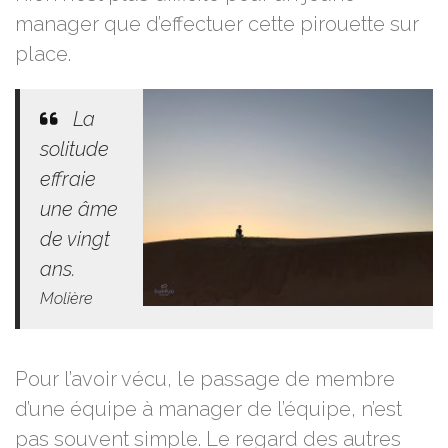
manager que d’effectuer cette pirouette sur
place.
La
solitude
effraie
une âme
de vingt
ans.
Molière
Pour l’avoir vécu, le passage de membre
d’une équipe à manager de l’équipe, n’est
pas souvent simple. Le regard des autres