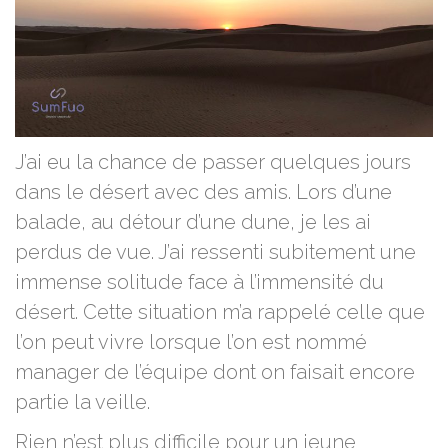
J’ai eu la chance de passer quelques jours
dans le désert avec des amis. Lors d’une
balade, au détour d’une dune, je les ai
perdus de vue. J’ai ressenti subitement une
immense solitude face à l’immensité du
désert. Cette situation m’a rappelé celle que
l’on peut vivre lorsque l’on est nommé
manager de l’équipe dont on faisait encore
partie la veille.
Rien n’est plus difficile pour un jeune