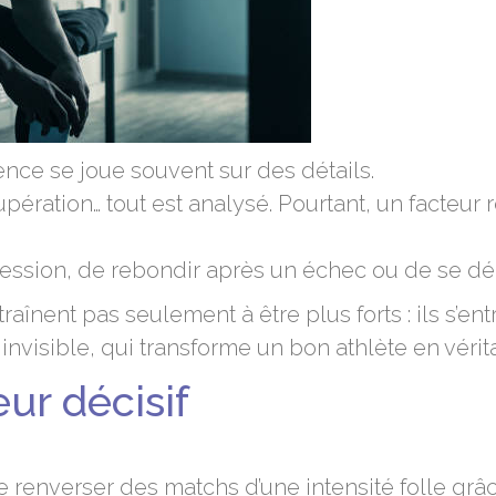
rence se joue souvent sur des détails.
pération… tout est analysé. Pourtant, un facteur
 pression, de rebondir après un échec ou de se 
înent pas seulement à être plus forts : ils s’ent
t invisible, qui transforme un bon athlète en véri
ur décisif
e renverser des matchs d’une intensité folle grâc