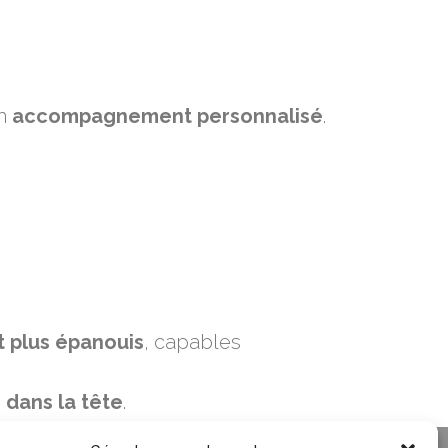
un
accompagnement personnalisé
.
t plus épanouis
, capables
e
dans la tête
.