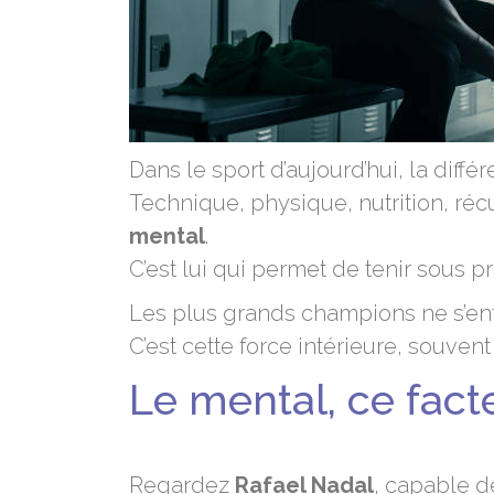
Dans le sport d’aujourd’hui, la diffé
Technique, physique, nutrition, récu
mental
.
C’est lui qui permet de tenir sous
Les plus grands champions ne s’entra
C’est cette force intérieure, souven
Le mental, ce facte
Regardez
Rafael Nadal
, capable d