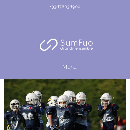
+33676036900
Menu